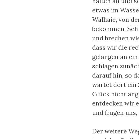
halten an und s
etwas im Wasser
Walhaie, von de
bekommen. Schli
und brechen wie
dass wir die re
gelangen an ein
schlagen zunäch
darauf hin, so d
wartet dort ein
Glück nicht angr
entdecken wir e
und fragen uns,
Der weitere Weg