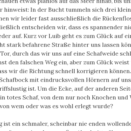
chauen etwas planlos auf das Meer hinab, bis u
 hinweist: In der Bucht tummeln sich drei klei
nen wir leider fast ausschließlich die Rückenfl
eßlich entscheiden wir, dass es spannender ni
der auf. Kurz vor Luib geht es zum Glück auf ei
cht stark befahrene Straße hinter uns lassen kö
 Tor, durch das wir uns auf eine Schafweide sch
st den falschen Weg ein, aber zum Glück weist
ass wir die Richtung schnell korrigieren können.
 Schafbock mit eindrucksvollen Hörnern auf uns
iffslustig ist. Um die Ecke, auf der anderen Sei
in totes Schaf, von dem nur noch Knochen und 
 von wem oder was es wohl erlegt wurde?
 ist ein schmaler, scheinbar nie enden wollende