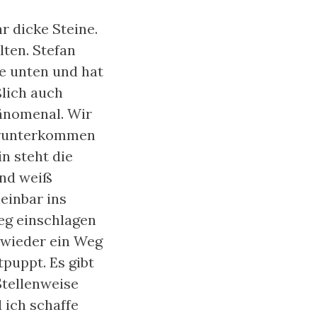
r dicke Steine.
lten. Stefan
ge unten und hat
ßlich auch
änomenal. Wir
herunterkommen
n steht die
und weiß
heinbar ins
Weg einschlagen
h wieder ein Weg
tpuppt. Es gibt
Stellenweise
 ich schaffe