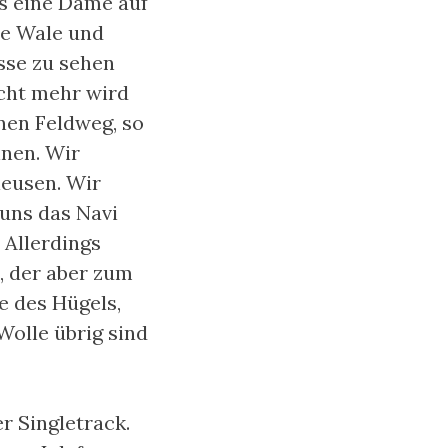
ns eine Dame auf
ne Wale und
osse zu sehen
cht mehr wird
nen Feldweg, so
nnen. Wir
leusen. Wir
 uns das Navi
 Allerdings
, der aber zum
te des Hügels,
Wolle übrig sind
r Singletrack.