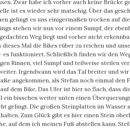
en. Zwar habe ich vorher auch keine Brücke ge
elle ist es wieder sehr matschig. Über das gesc
nen gelingt es uns einigermaßen trocken auf die
dings stehen wir nun vor einem Sumpf, der eben
edachten Weg liegt und vorher nicht erkennba
 dieses Mal die Bikes rüber zu reichen und uns
 - es funktioniert. Schließlich finden wir den W
ngen Rinnen, viel Sumpf und teilweise steilen ve
weiter. Irgendwann wird das Tal breiter und wir
traße angekommen, als Stefan noch einmal den F
auf dem Bike. Das Ufer ist hier so flach, dass d
will ein bisschen weiter unten einen Überquerun
cht gelingt. Die großen Steinplatten im Wasser 
halten. Zum Glück gibt es hier einen Stein ober
e, auf dem ich meinen Fuß abstellen kann. Stefa