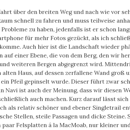
bfahrt über den breiten Weg und nach wie vor seh
kaum schnell zu fahren und muss teilweise anha
 Probleme zu haben, jedenfalls ist er schon lan
artphone für mehr Fotos gezückt, als ich schlie
komme. Auch hier ist die Landschaft wieder ph
n auf einer Ebene, die von dem Berg, den wir 
und weiteren Bergen abgegrenzt wird. Mittendri
 alten Haus, auf dessen zerfallene Wand groß 
ein Pfeil gepinselt wurde. Dieser führt zwar sc
in Navi ist auch der Meinung, dass wir diesen 
 schließlich auch machen. Kurz darauf lässt sic
ch als relativ schöner und ebener Singletrail en
sche Stellen, steile Passagen und dicke Steine. 
n paar Felsplatten á la MacMoab, nur kleiner und