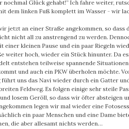
r nochmal Glück gehabt!” Ich fahre weiter, ruts
it dem linken Fuß komplett im Wasser - wir la
ir jetzt an einer Straße angekommen, so dass d
icht nicht all zu anstrengend zu werden. Denno
t einer kleinen Pause und ein paar Riegeln wied
ße weiter hoch, wieder ein Stück hinunter. Da e
delt entstehen teilweise spannende Situationen,
ommt und auch ein PKW überholen möchte. Vo
 führt uns das Navi wieder durch ein Gatter un
breiten Feldweg. Es folgen einige sehr steile Pa
und losem Geröll, so dass wir öfter absteigen 
gekommen legen wir mal wieder eine Fotosessi
tsächlich ein paar Menschen und eine Dame biet
en, die aber allesamt nichts werden…