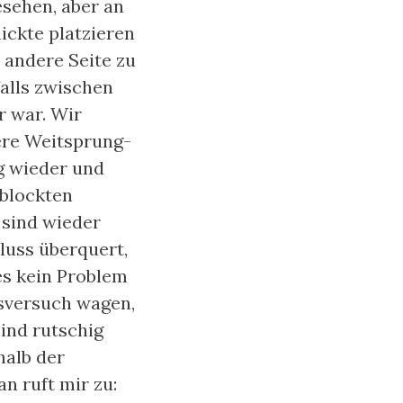
sehen, aber an
hickte platzieren
 andere Seite zu
falls zwischen
r war. Wir
ere Weitsprung-
eg wieder und
rblockten
 sind wieder
luss überquert,
ies kein Problem
gsversuch wagen,
sind rutschig
halb der
n ruft mir zu: