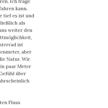
en. Ich frage
fahren kann.
tief es ist und
ließlich als
 uns weiter den
ttmöglichkeit,
terrad ist
henmeter, aber
ie Natur. Wir
ein paar Meter
 Gefühl über
ahrscheinlich
ten Fluss