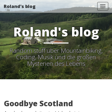
Roland's blog
Tog
nav
Roland's blog
Random stuff über Mountainbiking,
Coding, Musik und die großen
Mysterien des Lebens
Goodbye Scotland